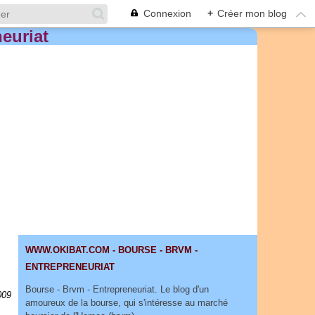
Connexion
+
Créer mon blog
WWW.OKIBAT.COM - BOURSE - BRVM -
ENTREPRENEURIAT
Bourse - Brvm - Entrepreneuriat. Le blog d'un
009
amoureux de la bourse, qui s'intéresse au marché