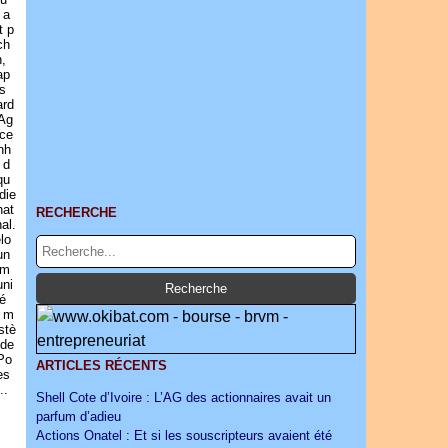
 a
t p
ch
n,
ap
is
rd
'Ag
ce
nh
 d
qu
idie
nat
RECHERCHE
nal.
lo
un
om
ni
é
 m
istè
 de
Po
ARTICLES RÉCENTS
es
..
Shell Cote d’Ivoire : L’AG des actionnaires avait un
parfum d’adieu
Actions Onatel : Et si les souscripteurs avaient été