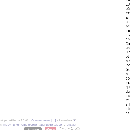
10
oû
ro
ai
a 
pr
ma
i l
en
Xi
ua
u 
ot
n 
io
Se
n 
c
mu
qu
du
in
re
s 
st
et.
té par okibat à 10:02 -
Commentaires [
…
]
- Permalien [
#
]
gs:
moov
,
telephonie mobile
,
atlantique telecom
,
etisalat