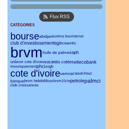
Flux RSS
CATÉGORIES
bourse
abidjan
burkina faso
internet
club d'investissement
sgi
bceao
ntic
brvm
huile de palme
saph
ecobank
eti
societés cotées
unilever cote d'ivoire
phci
moov
mpaiement
sogb
cote d'ivoire
uemoa
caoutchouc
palmci
petrole
banque
brvm hebdo
filtisac
brvm10
cie
club croissances